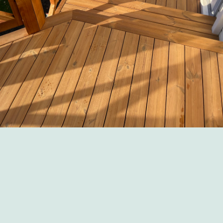
TERRASSIMEISTER
Päikesepaiste, värske õhk ja
Terrassimeistri loodud terrass
- ideaalne kombinatsioon