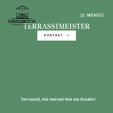
Skip
MAIN
to
MENU
content
MENÜÜ
TERRASSIMEISTER
KONTAKT
Terrassid, mis teevad teie aia ilusaks!