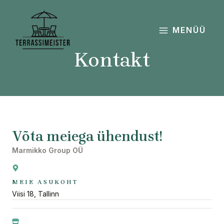
Skip
MAIN
to
MENU
content
MENÜÜ
Kontakt
Võta meiega ühendust!
Marmikko Group OÜ
MEIE ASUKOHT
Viisi 18, Tallinn